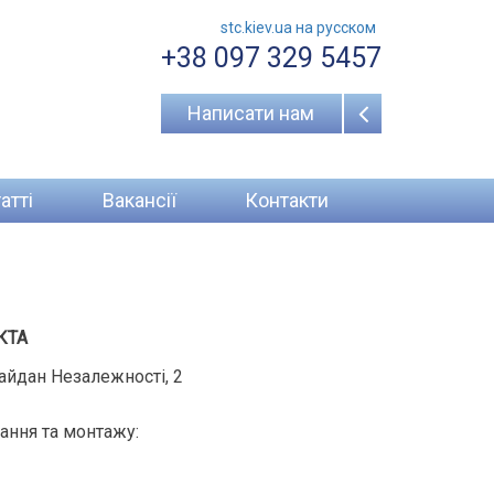
stc.kiev.ua на русcком
+38 097 329 5457
Написати нам
атті
Вакансії
Контакти
КТА
айдан Незалежності, 2
ання та монтажу: